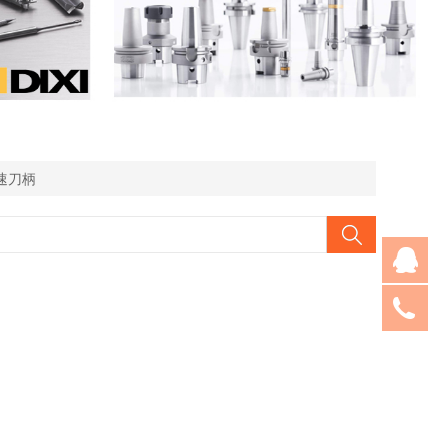
增速刀柄
王
05