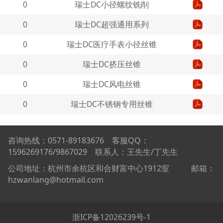
0
瑞士DC小径螺纹铣削
0
瑞士DC超强通用系列
0
瑞士DC医疗手表小径丝锥
0
瑞士DC挤压丝锥
0
瑞士DC风电丝锥
0
瑞士DC不锈钢专用丝锥
咨询热线：0571-89183676 客服QQ：
1596269176/9867029 联系人：王先生/丁先生
公司地址：杭州市余杭区和合财富中心1912室 邮箱：
hzwanlang@hotmail.com
浙ICP备12026239号-1