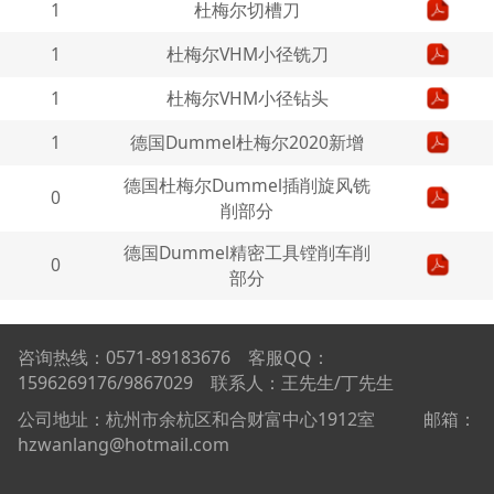
1
杜梅尔切槽刀
1
杜梅尔VHM小径铣刀
1
杜梅尔VHM小径钻头
1
德国Dummel杜梅尔2020新增
德国杜梅尔Dummel插削旋风铣
0
削部分
德国Dummel精密工具镗削车削
0
部分
咨询热线：0571-89183676 客服QQ：
1596269176/9867029 联系人：王先生/丁先生
公司地址：杭州市余杭区和合财富中心1912室 邮箱：
hzwanlang@hotmail.com