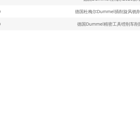
0
德国杜梅尔Dummel插削旋风铣
0
德国Dummel精密工具镗削车削